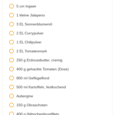
5
cm
Ingwer
1
kleine
Jalapeno
3
EL
Sonnenblumenöl
2
EL
Currypulver
1
EL
Chilipulver
2
EL
Tomatenmark
250
g
Erdnussbutter, cremig
400
g
gehackte Tomaten (Dose)
800
ml
Geflügelfond
500
ml
Kartoffeln, festkochend
Aubergine
150
g
Okraschoten
400
g
Hähnchenbrustfilets