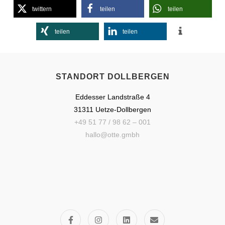
twittern
teilen
teilen
teilen
teilen
STANDORT DOLLBERGEN
Eddesser Landstraße 4
31311 Uetze-Dollbergen
+49 51 77 / 98 62 – 001
hallo@otte.gmbh