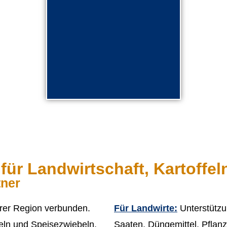
Für den Handel
mehr lesen
ür Landwirtschaft, Kartoffel
tner
erer Region verbunden.
Für Landwirte:
Unterstützun
feln und Speisezwiebeln.
Saaten, Düngemittel, Pflanz