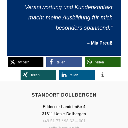
Verantwortung und Kundenkontakt
macht meine Ausbildung für mich
besonders spannend.“
– Mia Preuß
twittern
teilen
teilen
teilen
teilen
STANDORT DOLLBERGEN
Eddesser Landstraße 4
31311 Uetze-Dollbergen
+49 51 77 / 98 62 – 001
hallo@otte.gmbh