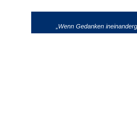
„Wenn Gedanken ineinandergr
twittern
STANDORT DOLLBERGEN
Eddesser Landstraße 4
31311 Uetze-Dollbergen
+49 51 77 / 98 62 – 001
hallo@otte.gmbh