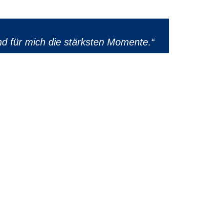
 für mich die stärksten Momente.“
- Ludger Otte
teilen
STANDORT EVERSEN
Dorfstraße 46
29303 Bergen-Eversen
+49 51 77 / 98 62 – 001
hallo@otte.gmbh