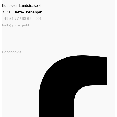
Eddesser Landstraße 4
31311 Uetze-Dollbergen
+49 51 77 / 98 62 – 001
hallo@otte.gmbh
Facebook-f